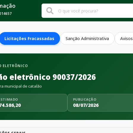
rmação
014657
Licitações Fracassadas
Sanção Administrativa
Avisos
 ELETRÔNICO
ão eletrônico 90037/2026
ra municipal de catalão
ESTIMADO
PUBLICAÇÃO
74.586,20
08/07/2026