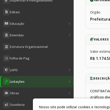
Dispensas e Inexigibilidades
INFORMA
Editais
Orgão
Prefeitura
Educação
Emendas
VALORES 
Estrutura Organizacional
Valor estim
R$ 1.174.5
Folha de Pag.
LGPD
DESCRIÇÃ
Licitações
CONTRATAÇÃO
Obras
gráficos di
condições, 
Ouvidoria
Nosso site pode utilizar cookies e tecnolo