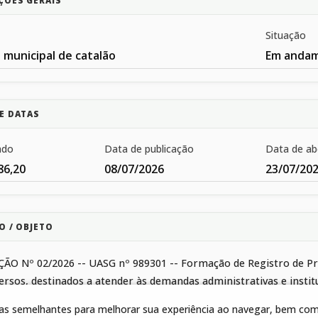
ÇÕES GERAIS
Situação
 municipal de catalão
Em anda
E DATAS
ado
Data de publicação
Data de ab
86,20
08/07/2026
23/07/20
O / OBJETO
 Nº 02/2026 -- UASG nº 989301 -- Formação de Registro de Preç
versos, destinados a atender às demandas administrativas e inst
quantidades e exigências estabelecidas neste instrumento e seus 
gias semelhantes para melhorar sua experiência ao navegar, bem como