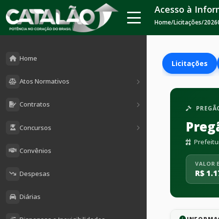
Acesso à Info
Home
/
Licitações
/
2026
Home
Licitações
Atos Normativos
Contratos
PREGÃO
Preg
Concursos
Prefeitu
Convênios
VALOR 
R$ 1.1
Despesas
Diárias