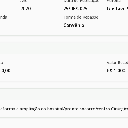
Ano
Data de Publicação
Autoria
2020
25/06/2025
Gustavo 
enda
Forma de Repasse
Convênio
to
Valor Rece
00,00
R$ 1.000.
reforma e ampliação do hospital/pronto socorro/centro Cirúrgico