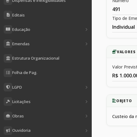
Número
Dispensas e Inexigibilidades
491
Editais
Tipo de Em
Individual
Educação
Emendas
VALORES
Estrutura Organizacional
Valor Previs
Folha de Pag.
R$ 1.000.0
LGPD
OBJETO
Licitações
Obras
Custeio da 
Ouvidoria