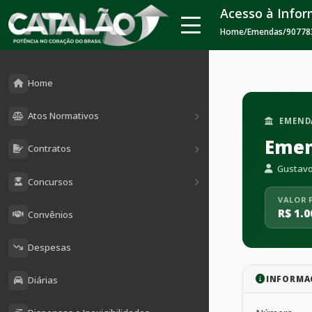
Acesso à Info
Home
/
Emendas
/
90778
Home
Atos Normativos
EMEND
Emen
Contratos
Gustavo
Concursos
VALOR 
R$ 1.0
Convênios
Despesas
INFORMA
Diárias