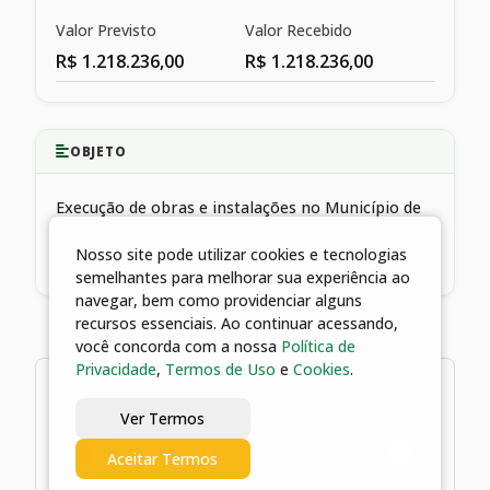
Valor Previsto
Valor Recebido
R$ 1.218.236,00
R$ 1.218.236,00
OBJETO
Execução de obras e instalações no Município de
Catalão e aquisição de equipamentos para o PRO
Nosso site pode utilizar cookies e tecnologias
SAUDE.
semelhantes para melhorar sua experiência ao
navegar, bem como providenciar alguns
recursos essenciais. Ao continuar acessando,
você concorda com a nossa
Política de
Privacidade
,
Termos de Uso
e
Cookies
.
1 arquivos
Ver Termos
30/06/2025 13:32 | Plano de Ação
Aceitar Termos