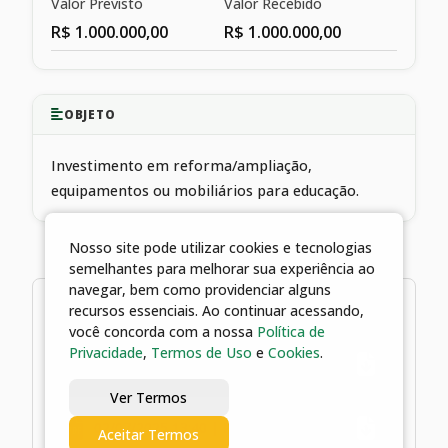
Valor Previsto
Valor Recebido
R$ 1.000.000,00
R$ 1.000.000,00
OBJETO
Investimento em reforma/ampliação,
equipamentos ou mobiliários para educação.
Nosso site pode utilizar cookies e tecnologias
semelhantes para melhorar sua experiência ao
navegar, bem como providenciar alguns
2 arquivos
recursos essenciais. Ao continuar acessando,
você concorda com a nossa
Política de
Privacidade
,
Termos de Uso
e
Cookies
.
02/07/2025 13:40 | Convênio 360-
2024
Ver Termos
02/07/2025 13:40 | Plano de trabalho
Aceitar Termos