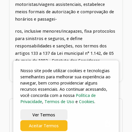
motoristas/viagens assistenciais, estabelece
meios formais de autorização e comprovação de
horários e passagei-
ros, inclusive menores/incapazes, fixa protocolos
para sinistros e seguros, e define
responsabilidades e sanções, nos termos dos
artigos 133 a 137 da Lei municipal n° 1.142, de 05
de maio de 1992 - Estatuto dos Servidores
Públicos do Município de Catalão.
Nosso site pode utilizar cookies e tecnologias
semelhantes para melhorar sua experiência ao
navegar, bem como providenciar alguns
recursos essenciais. Ao continuar acessando,
você concorda com a nossa
Política de
Privacidade
,
Termos de Uso
e
Cookies
.
1 arquivos
Ver Termos
21/01/2026 11:11 | DECRETO n°
Aceitar Termos
1.488, DE 21 DE JANEIRO DE 2026