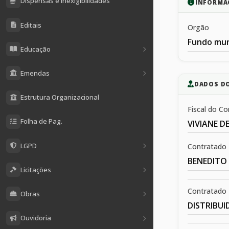
Dispensas e Inexigibilidades
INFORMA
Editais
Orgão
Fundo mun
Educação
Emendas
DADOS D
Estrutura Organizacional
Fiscal do Co
Folha de Pag.
VIVIANE 
LGPD
Contratado
BENEDITO
Licitações
Contratado
Obras
DISTRIBU
Ouvidoria