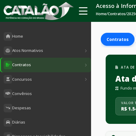
Acesso à Info
Home
/
Contratos
/
2025
Home
Contratos
Atos Normativos
Contratos
ATA DE
Ata 
Concursos
Fundo mu
Convênios
VALOR 
Despesas
R$ 1.5
Diárias