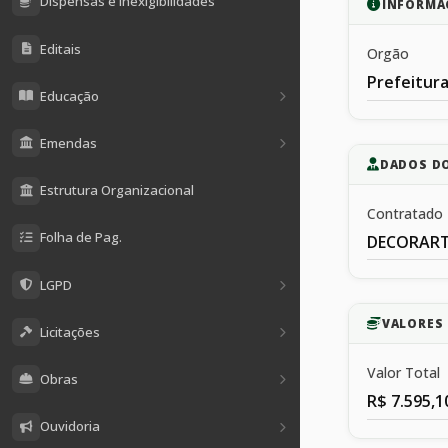
Dispensas e Inexigibilidades
INFORMA
Editais
Orgão
Prefeitura
Educação
Emendas
DADOS D
Estrutura Organizacional
Contratado
Folha de Pag.
DECORART 
LGPD
VALORES 
Licitações
Valor Total
Obras
R$ 7.595,1
Ouvidoria