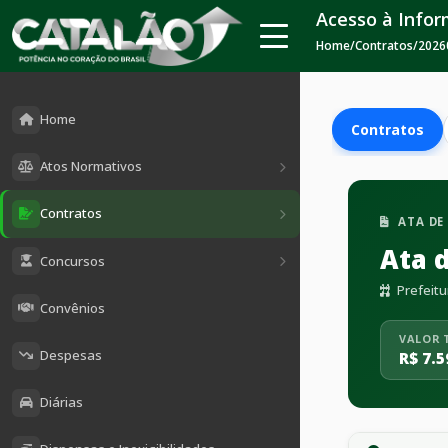
Acesso à Info
Home
/
Contratos
/
2026
Home
Contratos
Atos Normativos
Contratos
ATA DE
Ata 
Concursos
Prefeitu
Convênios
VALOR 
Despesas
R$ 7.5
Diárias