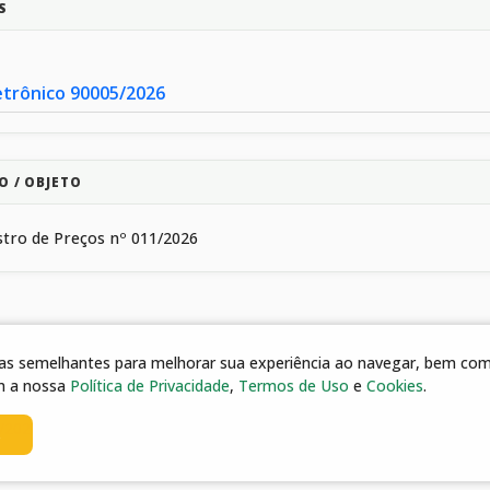
S
etrônico 90005/2026
O / OBJETO
stro de Preços nº 011/2026
gias semelhantes para melhorar sua experiência ao navegar, bem como
m a nossa
Política de Privacidade
,
Termos de Uso
e
Cookies
.
/2026 11:47 | Ata de Registro de Preços nº 011/2026
s