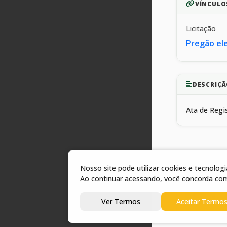
VÍNCULO
Licitação
Pregão el
DESCRIÇÃ
Ata de Regi
Nosso site pode utilizar cookies e tecnolo
1 arquivos
Ao continuar acessando, você concorda co
08/04
Ver Termos
Aceitar Termo