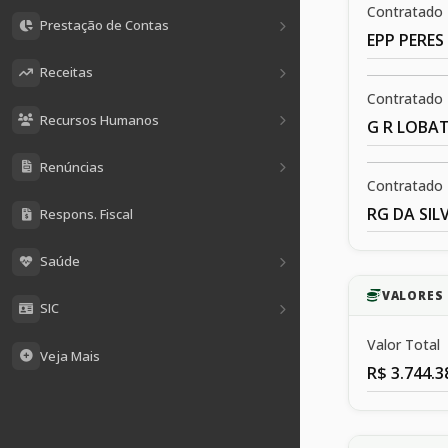
Contratado
Prestação de Contas
EPP PERES
Receitas
Contratado
Recursos Humanos
G R LOBA
Renúncias
Contratado
RG DA SIL
Respons. Fiscal
Saúde
VALORES 
SIC
Valor Total
Veja Mais
R$ 3.744.3