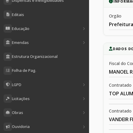
Dispensas e Inexigibilidades
INFORMA
Editais
Orgão
Prefeitura
Educação
Emendas
DADOS D
Estrutura Organizacional
Fiscal do Co
Folha de Pag.
MANOEL R
LGPD
Contratado
TOP ALUM
Licitações
Contratado
Obras
VANDEIR F
Ouvidoria