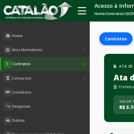
Acesso à Info
Home
/
Contratos
/
2025
Home
Contratos
Atos Normativos
Contratos
ATA DE
Ata 
Concursos
Prefeitu
Convênios
VALOR 
Despesas
R$ 3.7
Diárias