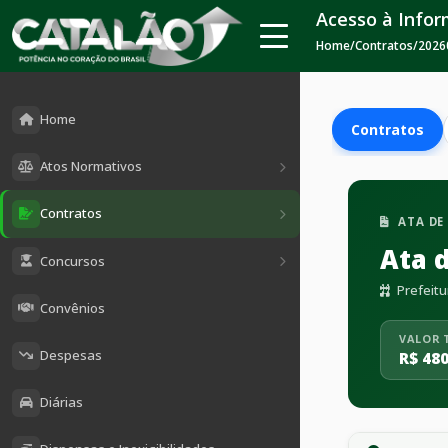
Acesso à Info
Home
/
Contratos
/
2026
Home
Contratos
Atos Normativos
Contratos
ATA DE
Ata 
Concursos
Prefeitu
Convênios
VALOR 
Despesas
R$ 480
Diárias