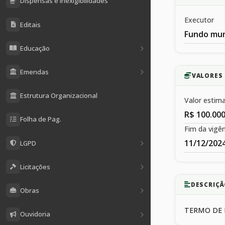
Dispensas e Inexigibilidades
Executor
Editais
Fundo muni
Educação
Emendas
VALORES 
Estrutura Organizacional
Valor estim
R$ 100.000
Folha de Pag.
Fim da vigên
11/12/202
LGPD
Licitações
DESCRIÇÃ
Obras
TERMO DE 
Ouvidoria