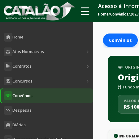
Acesso à Info
Home
/
Convênios
/
2023
Home
Convênios
Atos Normativos
Contratos
ORIGI
Orig
Concursos
Fundo mu
Convênios
VALOR 
R$ 100
Despesas
Diárias
INFORMA