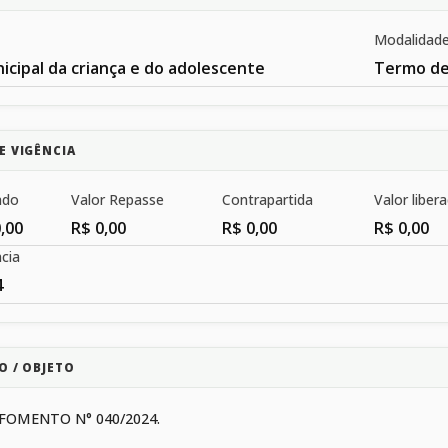
Modalidad
cipal da criança e do adolescente
Termo d
E VIGÊNCIA
ado
Valor Repasse
Contrapartida
Valor liber
,00
R$ 0,00
R$ 0,00
R$ 0,00
cia
4
O / OBJETO
FOMENTO N° 040/2024.