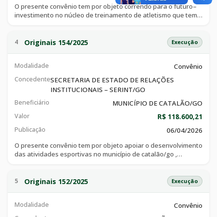
O presente convênio tem por objeto correndo para o futuro–
investimento no núcleo de treinamento de atletismo que tem
como com foco eminiciação esportiva, inclusão social e
desenvolvimento de talentos, consoante especificações
técnicas e objetivos constantes do plano de trabalho, que
Originais 154/2025
4
Execução
integra o ajuste, e demais documentos.
Modalidade
Convênio
Concedente
SECRETARIA DE ESTADO DE RELAÇÕES
INSTITUCIONAIS – SERINT/GO
Beneficiário
MUNICÍPIO DE CATALÃO/GO
Valor
R$ 118.600,21
Publicação
06/04/2026
O presente convênio tem por objeto apoiar o desenvolvimento
das atividades esportivas no município de catalão/go ,
consoante especificações técnicas e objetivos constantes do
plano de trabalho, que integra o ajuste, e demais documentos.
Originais 152/2025
5
Execução
Modalidade
Convênio