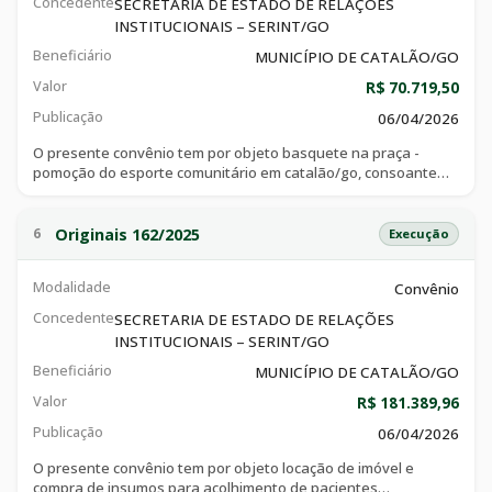
Concedente
SECRETARIA DE ESTADO DE RELAÇÕES
INSTITUCIONAIS – SERINT/GO
Beneficiário
MUNICÍPIO DE CATALÃO/GO
Valor
R$ 70.719,50
Publicação
06/04/2026
O presente convênio tem por objeto basquete na praça -
pomoção do esporte comunitário em catalão/go, consoante
especificações técnicas e objetivos constantes do plano de
trabalho, que integra o ajuste, e demais documentos
Originais 162/2025
6
Execução
Modalidade
Convênio
Concedente
SECRETARIA DE ESTADO DE RELAÇÕES
INSTITUCIONAIS – SERINT/GO
Beneficiário
MUNICÍPIO DE CATALÃO/GO
Valor
R$ 181.389,96
Publicação
06/04/2026
O presente convênio tem por objeto locação de imóvel e
compra de insumos para acolhimento de pacientes