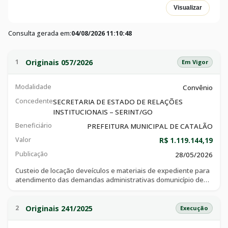
Visualizar
Consulta gerada em:
04/08/2026 11:10:48
Originais 057/2026
1
Em Vigor
Modalidade
Convênio
Concedente
SECRETARIA DE ESTADO DE RELAÇÕES
INSTITUCIONAIS – SERINT/GO
Beneficiário
PREFEITURA MUNICIPAL DE CATALÃO
Valor
R$ 1.119.144,19
Publicação
28/05/2026
Custeio de locação deveículos e materiais de expediente para
atendimento das demandas administrativas domunicípio de
catalão, consoante especifi cações técnicas e objetivos
constantes do plano de trabalho
Originais 241/2025
2
Execução