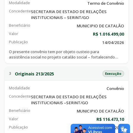
Modalidade
Termo de Convênio
Concedente
SECRETARIA DE ESTADO DE RELAÇÕES
INSTITUCIONAIS – SERINT/GO
Beneficiário
MUNICIPIO DE CATALÃO
Valor
R$ 1.016.499,00
Publicação
14/04/2026
O presente convênio tem por objeto custeio para
assistência social no projeto catalão social – fortalecendo
vínculos e garantindo direitos, consoante especificações
técnicas e objetivos constantes do plano de trabalho, que
integra o ajuste, e demais documentos.
Originais 213/2025
3
Execução
Modalidade
Convênio
Concedente
SECRETARIA DE ESTADO DE RELAÇÕES
INSTITUCIONAIS –SERINT/GO
Beneficiário
MUNICIPIO DE CATALÃO
Valor
R$ 116.473,10
Publicação
14/04/2026