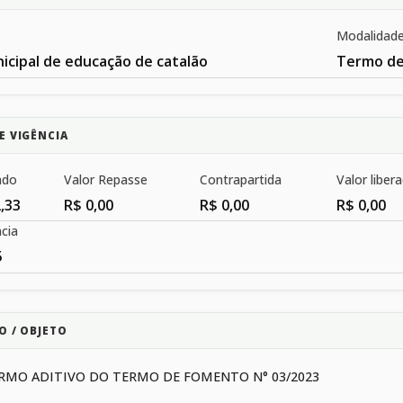
Modalidad
icipal de educação de catalão
Termo d
E VIGÊNCIA
ado
Valor Repasse
Contrapartida
Valor liber
,33
R$ 0,00
R$ 0,00
R$ 0,00
cia
5
O / OBJETO
RMO ADITIVO DO TERMO DE FOMENTO N° 03/2023