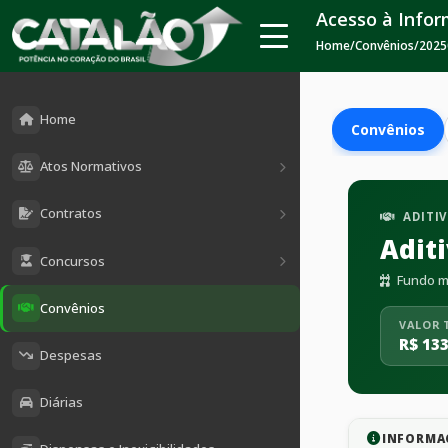
Acesso à Info
Home
/
Convênios
/
2025
Home
Convênios
Atos Normativos
Contratos
ADITI
Adit
Concursos
Fundo mu
Convênios
VALOR 
R$ 133
Despesas
Diárias
INFORMA