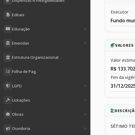
Dispensas e Inexigibilidades
Executor
Editais
Fundo mun
Educação
Emendas
VALORES 
Estrutura Organizacional
Valor estim
R$ 133.702
Folha de Pag.
Fim da vigên
31/12/202
LGPD
Licitações
DESCRIÇÃ
Obras
SÉTIMO TE
Ouvidoria