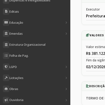
Dispensas e Inexigibilidades
Executor
Editais
Prefeitura
Educação
Emendas
VALORES 
Estrutura Organizacional
Valor estim
R$ 381.122
Folha de Pag.
Fim da vigên
02/12/202
LGPD
Licitações
DESCRIÇÃ
Obras
TERMO DE 
Ouvidoria