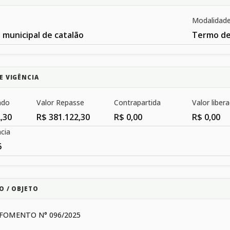
Modalidad
 municipal de catalão
Termo d
E VIGÊNCIA
ado
Valor Repasse
Contrapartida
Valor liber
,30
R$ 381.122,30
R$ 0,00
R$ 0,00
cia
6
O / OBJETO
FOMENTO N° 096/2025