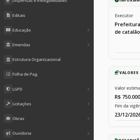
Dispensas e Inexigibilidades
INFORMA
Editais
Executor
Prefeitura
Educação
de catalão
Emendas
Estrutura Organizacional
VALORES 
Folha de Pag.
Valor estim
LGPD
R$ 750.000
Licitações
Fim da vigên
23/12/202
Obras
Ouvidoria