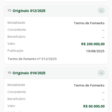
financeira para fundação espírita nova vida, com cnpj de nº
24.811.085/0001-56, com a finalidade de proporcionar à
crianças e adolescentes de 7 a 17 anos em situação de
Originais 012/2025
15
--
vulnerabilidade, inscritos na fundação espírita (fenova), uma
formação integral e inclusiva por meio de oficinas de
Modalidade
Termo de Fomento
capacitação nas áreas educacional, artística e em tecnologia e
orientação básica profissional,
Concedente
--
Beneficiário
--
Valor
R$ 200.000,00
Publicação
19/08/2025
Termo de fomento n° 012/2025
Originais 010/2025
16
--
Modalidade
Termo de Fomento
Concedente
--
Beneficiário
--
Valor
R$ 60.000,00