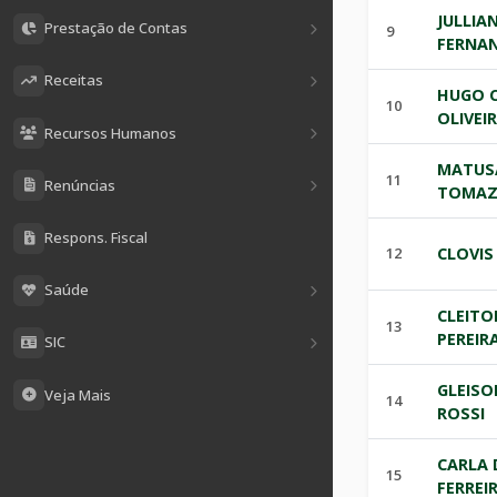
JULLIA
Prestação de Contas
9
FERNA
Receitas
HUGO C
10
OLIVEI
Recursos Humanos
MATUS
11
Renúncias
TOMAZ
Respons. Fiscal
12
CLOVI
Saúde
CLEITO
13
PEREIR
SIC
GLEIS
Veja Mais
14
ROSSI
CARLA 
15
FERREI