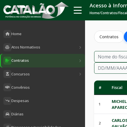
Acesso à Info
Home
/
Contratos
/
Fisca
Home
Contratos
Atos Normativos
Contratos
Concursos
Convênios
#
Fiscal
Despesas
MICHEL
1
APAREC
Diárias
CARLO
2
GALVÃ