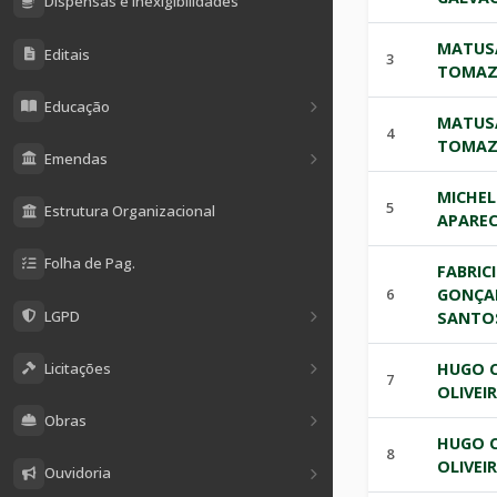
Dispensas e Inexigibilidades
MATUS
Editais
3
TOMAZ
Educação
MATUS
4
TOMAZ
Emendas
MICHEL
5
Estrutura Organizacional
APAREC
Folha de Pag.
FABRIC
6
GONÇA
LGPD
SANTO
Licitações
HUGO C
7
OLIVEI
Obras
HUGO C
8
OLIVEI
Ouvidoria