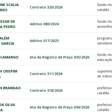
NNE SCALIA
fundo mu
Contrato 320/2026
catalão
NDES
ESAR DE
fundo mu
Aditivo 080/2024
assistênc
RA PEDRO
ALÉM
programa
Aditivo 017/2025
servidor
 GARCIA
fundo mu
S CAMARGO
Ata de Registro de Preço 035/2026
educação
N CRISPIM
superint
Contrato 311/2026
de trânsi
A
ON BRANDAO
prefeitur
Contrato 318/2026
catalão
DA SILVA
prefeitur
Ata de Registro de Preço 036/2026
catalão
RA