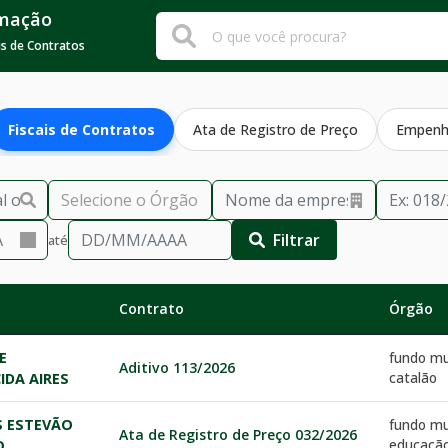
rmação
is de Contratos
Fiscais de Contratos
Ata de Registro de Preço
Empen
Filtrar
até
Contrato
Órgão
E
fundo mu
Aditivo 113/2026
catalão
IDA AIRES
S ESTEVÃO
fundo mu
Ata de Registro de Preço 032/2026
educação
O