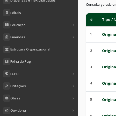
Dispensas e Inexigibilidades
Consulta gerada e
Editais
#
Tipo /
Educação
1
Origina
Emendas
Estrutura Organizacional
2
Origina
Folha de Pag.
3
Origina
LGPD
4
Origina
Licitações
Obras
5
Origina
Ouvidoria
6
Origina