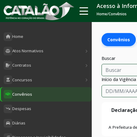
Acesso à Info
Home
/
Convênios
Home
Convênios
Atos Normativos
Buscar
Contratos
Início da Vigência
Concursos
Convênios
Despesas
Declaraçã
Diárias
A Prefeitura d