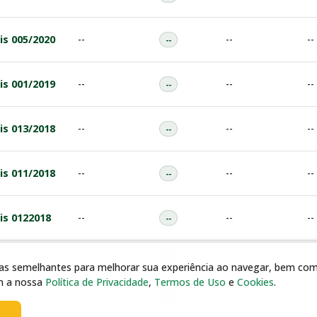
is 005/2020
--
--
--
--
is 001/2019
--
--
--
--
is 013/2018
--
--
--
--
is 011/2018
--
--
--
--
is 0122018
--
--
--
--
--
--
--
is 001/2018
--
gias semelhantes para melhorar sua experiência ao navegar, bem como
m a nossa
Política de Privacidade
,
Termos de Uso
e
Cookies
.
is 010/2018
--
--
--
--
s