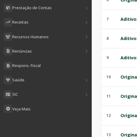
Prestação de Contas
7
Aditivo
Receitas
Recursos Humanos
8
Aditivo
Renúncias
9
Aditivo
Respons. Fiscal
10
Origina
Saúde
SIC
11
Origina
Veja Mais
12
Origina
13
Origina