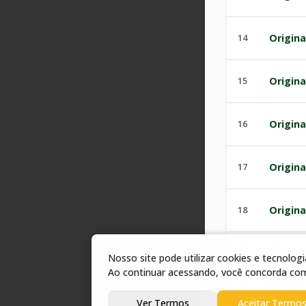
14
Origina
15
Origina
16
Origina
17
Origina
18
Origina
19
Origina
Nosso site pode utilizar cookies e tecnolo
Ao continuar acessando, você concorda co
20
Origina
Ver Termos
Aceitar Termo