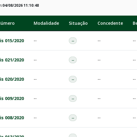
m:
04/08/2026 11:10:48
 Número
Modalidade
Situação
Concedente
Be
is 015/2020
--
--
--
--
is 021/2020
--
--
--
--
is 020/2020
--
--
--
--
is 009/2020
--
--
--
--
is 008/2020
--
--
--
--
is 013/2020
--
--
--
--