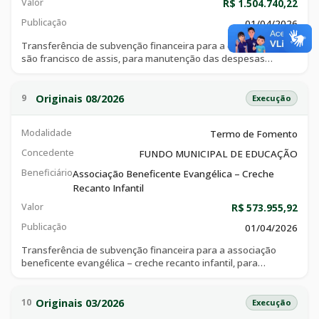
Valor
R$ 1.504.740,22
Publicação
01/04/2026
Transferência de subvenção financeira para a escola creche
são francisco de assis, para manutenção das despesas
decorrente da oferta de educação infantil a crianças de 01 a
05 anos do município de catalão, matriculadas na instituição,
no ano letivo de 2026, conforme plano de trabalho anexo a
Originais 08/2026
9
Execução
esse instrumento.
Modalidade
Termo de Fomento
Concedente
FUNDO MUNICIPAL DE EDUCAÇÃO
Beneficiário
Associação Beneficente Evangélica – Creche
Recanto Infantil
Valor
R$ 573.955,92
Publicação
01/04/2026
Transferência de subvenção financeira para a associação
beneficente evangélica – creche recanto infantil, para
manutenção das despesas decorrente da oferta de educação
infantil a crianças de 01 a 05 anos do município de catalão,
matriculadas na instituição, no ano letivo de 2026, conforme
Originais 03/2026
10
Execução
plano de trabalho anexo a esse instrumento.