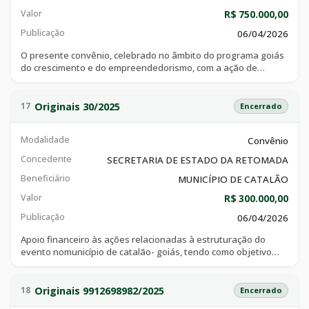
cadastrados nesta instituição
Valor
R$ 750.000,00
Publicação
06/04/2026
O presente convênio, celebrado no âmbito do programa goiás
do crescimento e do empreendedorismo, com a ação de
integração interfederativa, tem por objeto realização de
shows no evento “catalão em ação” no município de
catalão/go, consoante especificações técnicas e objetivos
Originais 30/2025
17
Encerrado
constantes do plano de trabalho, que integra o ajuste, e
demais documentos.
Modalidade
Convênio
Concedente
SECRETARIA DE ESTADO DA RETOMADA
Beneficiário
MUNICÍPIO DE CATALÃO
Valor
R$ 300.000,00
Publicação
06/04/2026
Apoio financeiro às ações relacionadas à estruturação do
evento nomunicípio de catalão- goiás, tendo como objetivo
viabilizar a realização da 149ª festa em louvor à nossasenhora
do rosário, a ser realizada nos dias 03 a 13 de outubro de
2025, no município de catalão-go,festividade marcada por
Originais 9912698982/2025
18
Encerrado
profundo simbolismo, fé e ancestralidade, sendo considerada