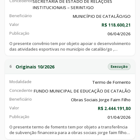
Concedente
SECRETARIA DE ESTADO DE RELAÇÕES
INSTITUCIONAIS – SERINT/GO
Beneficiário
MUNICÍPIO DE CATALÃO/GO
Valor
R$ 118.600,21
Publicação
06/04/2026
O presente convênio tem por objeto apoiar o desenvolvimento
das atividades esportivas no município de catalão/go ,
consoante especificações técnicas e objetivos constantes do
plano de trabalho, que integra o ajuste, e demais documentos.
Originais 10/2026
6
Execução
Modalidade
Termo de Fomento
Concedente
FUNDO MUNICIPAL DE EDUCAÇÃO DE CATALÃO
Beneficiário
Obras Sociais Jorge Faim Filho
Valor
R$ 2.444.191,80
Publicação
01/04/2026
O presente termo de fomento tem por objeto a transferência
de subvenção financeira para a obras sociais jorge faim filho,
para manutenção das despesas decorrente da oferta de