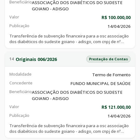
Beneficiário
ASSOCIAÇÃO DOS DIABÉTICOS DO SUDESTE
GOIANO - ADISGO
Valor
R$ 100.000,00
Publicação
14/04/2026
Transferência de subvenção financeira para a osc associação
dos diabéticos do sudeste goiano - adisgo, com cnpj de nº
24.811.325/0001-12, com a finalidade de auxílio ao portador
de diabetes, seja qual for a sua nacionalidade, raça, sexo
categoria, opção política, condição social ou credo religioso, no
Originais 006/2026
14
Prestação de Contas
controle da referida disfunção, quer fornecendo lhes meios de
melhor conhecimento da mesma, quer facilitando lhes a
Modalidade
Termo de Fomento
aquisição de medicamentos e diabetes convenientes, em
conformidade com os mais eficazes e modernos processos
Concedente
FUNDO MUNICIPAL DE SAÚDE
científicos de que disponha a medicina, neste setor, cujo
Beneficiário
objeto é o custeio de despesas relativas as ações sociais
ASSOCIAÇÃO DOS DIABÉTICOS DO SUDESTE
como consultas e exames, que atendem aos idosos
GOIANO - ADISGO
cadastrados nesta instituição
Valor
R$ 121.000,00
Publicação
14/04/2026
Transferência de subvenção financeira para a osc associação
dos diabéticos do sudeste goiano - adisgo, com cnpj de nº
24.811.325/0001-12, com recursos da emenda 19600004 com