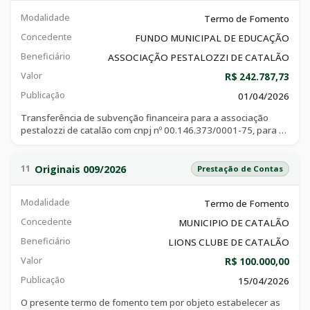
Modalidade
Termo de Fomento
Concedente
FUNDO MUNICIPAL DE EDUCAÇÃO
Beneficiário
ASSOCIAÇÃO PESTALOZZI DE CATALÃO
Valor
R$ 242.787,73
Publicação
01/04/2026
Transferência de subvenção financeira para a associação
pestalozzi de catalão com cnpj nº 00.146.373/0001-75, para a
execução do projeto “transporte: garantindo o acesso escolar”
para alunos matriculados na escola santa clara, mantido pela
referida associação conforme plano de trabalho anexo a esse
Originais 009/2026
11
Prestação de Contas
instrumento.
Modalidade
Termo de Fomento
Concedente
MUNICIPIO DE CATALÃO
Beneficiário
LIONS CLUBE DE CATALÃO
Valor
R$ 100.000,00
Publicação
15/04/2026
O presente termo de fomento tem por objeto estabelecer as