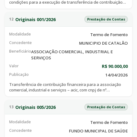
condições para a execução de transferência de contribuição
financeira para o lions clube de catalão, com cnpj de n°
00.001.925/0001-57, com a finalidade de
colaboração financeira do município de catalão ao clube via de
Originais 001/2026
12
Prestação de Contas
contribuição, para ser aplicada na manutenção preventiva,
correção e adequação do telhado para a execução
Modalidade
Termo de Fomento
de atividades que atendam as demandas do munícipio.
Concedente
MUNICIPIO DE CATALÃO
Beneficiário
ASSOCIAÇÃO COMERCIAL, INDUSTRIAL E
SERVIÇOS
Valor
R$ 90.000,00
Publicação
14/04/2026
Transferência de contribuição financeira para a associação
comercial, industrial e serviços – acic, com cnpj de nº
01.304.641/0001-00, com a finalidade de colaboração
financeira do município de catalão à acic/cdl.
Originais 005/2026
13
Prestação de Contas
Modalidade
Termo de Fomento
Concedente
FUNDO MUNICIPAL DE SAÚDE