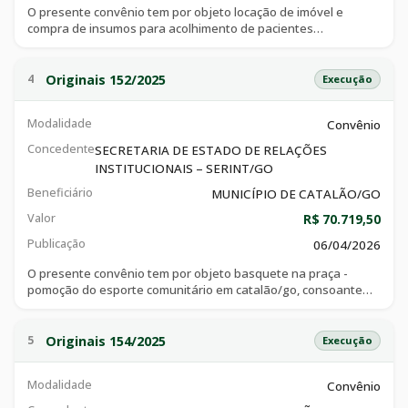
O presente convênio tem por objeto locação de imóvel e
compra de insumos para acolhimento de pacientes
oncológicos, consoante especificações técnicas e objetivos
constantes do plano de trabalho, que integra o ajuste, e
demais documentos
Originais 152/2025
4
Execução
Modalidade
Convênio
Concedente
SECRETARIA DE ESTADO DE RELAÇÕES
INSTITUCIONAIS – SERINT/GO
Beneficiário
MUNICÍPIO DE CATALÃO/GO
Valor
R$ 70.719,50
Publicação
06/04/2026
O presente convênio tem por objeto basquete na praça -
pomoção do esporte comunitário em catalão/go, consoante
especificações técnicas e objetivos constantes do plano de
trabalho, que integra o ajuste, e demais documentos
Originais 154/2025
5
Execução
Modalidade
Convênio