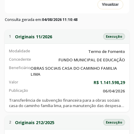
Visualizar
Consulta gerada em:
04/08/2026 11:10:48
Originais 11/2026
1
Execução
Modalidade
Termo de Fomento
Concedente
FUNDO MUNICIPAL DE EDUCAÇÃO
Beneficiário
OBRAS SOCIAIS CASA DO CAMINHO FAMILIA
LIMA
Valor
R$ 1.141.598,29
Publicação
06/04/2026
Transferência de subvenção financeira para a obras sociais
casa do caminho família lima, para manutenção das despesas
decorrente da oferta de educação infantil a crianças de 01 a
05 anos do município de catalão, matriculadas na instituição,
no ano letivo de 2026
Originais 212/2025
2
Execução