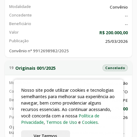
patrimônio vivo dacultura afro-brasileira.
Modalidade
Convênio
Concedente
--
Beneficiário
--
Valor
R$ 200.000,00
Publicação
25/03/2026
Convênio n° 9912698982/2025
Originais 001/2025
19
Cancelado
Modalidade
Termo de Colaboração
Nosso site pode utilizar cookies e tecnologias
Concedente
SUPERINTENDÊNCIA MUNICIPAL DE TRÂNSITO
semelhantes para melhorar sua experiência ao
Beneficiário
FUNDAÇÃO DE APOIO A PESQUISA - FUNAPE
navegar, bem como providenciar alguns
Valor
R$ 684.250,00
recursos essenciais. Ao continuar acessando,
você concorda com a nossa
Política de
Publicação
16/04/2026
Privacidade
,
Termos de Uso
e
Cookies
.
O presente termo de colaboração tem por objeto a
transferência de subvenção financeira de recurso, para ser
Ver Termos