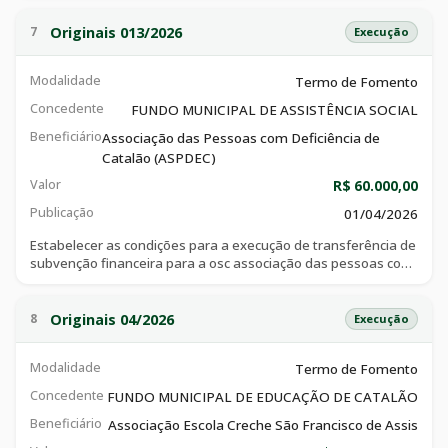
educação infantil a crianças de 01 a 05 anos e ensino
fundamental dos anos inicias e anos finais do município de
Originais 013/2026
7
Execução
catalão, matriculadas na instituição, no ano letivo de 2026,
conforme plano de trabalho anexo a esse instrumento.
Modalidade
Termo de Fomento
Concedente
FUNDO MUNICIPAL DE ASSISTÊNCIA SOCIAL
Beneficiário
Associação das Pessoas com Deficiência de
Catalão (ASPDEC)
Valor
R$ 60.000,00
Publicação
01/04/2026
Estabelecer as condições para a execução de transferência de
subvenção financeira para a osc associação das pessoas com
deficiência de catalão (aspdec), com cnpj de nº
06.146.212/0001-68, com a finalidade de colaboração
financeira do município de catalão à associação, via de
Originais 04/2026
8
Execução
contribuição, para ser aplicada na cobertura de despesas de
custeio.
Modalidade
Termo de Fomento
Concedente
FUNDO MUNICIPAL DE EDUCAÇÃO DE CATALÃO
Beneficiário
Associação Escola Creche São Francisco de Assis