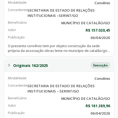
Modalidade
Convênio
Concedente
SECRETARIA DE ESTADO DE RELAÇÕES
INSTITUCIONAIS –SERINT/GO
Beneficiário
MUNICÍPIO DE CATALÃO/GO
Valor
R$ 157.020,45
Publicação
06/04/2026
O presente convênio tem por objeto construção da sede
própria da associação obras leme no município de catalão/go,
consoante especificações técnicas e objetivos constantes do
plano de trabalho, que integra o ajuste, e demais documentos.
Originais 162/2025
3
Execução
Modalidade
Convênio
Concedente
SECRETARIA DE ESTADO DE RELAÇÕES
INSTITUCIONAIS – SERINT/GO
Beneficiário
MUNICÍPIO DE CATALÃO/GO
Valor
R$ 181.389,96
Publicação
06/04/2026