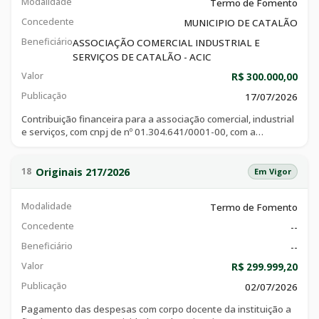
Modalidade
Termo de Fomento
esse instrumento.
Concedente
MUNICIPIO DE CATALÃO
Beneficiário
ASSOCIAÇÃO COMERCIAL INDUSTRIAL E
SERVIÇOS DE CATALÃO - ACIC
Valor
R$ 300.000,00
Publicação
17/07/2026
Contribuição financeira para a associação comercial, industrial
e serviços, com cnpj de nº 01.304.641/0001-00, com a
finalidade de colaboração financeira do município de catalão à
acic/cdl, via de contribuição, para ser aplicada no custeio de
despesas com estrutura, cobertura e fechamento dos
Originais 217/2026
18
Em Vigor
estantes da expo sudeste 2026.
Modalidade
Termo de Fomento
Concedente
--
Beneficiário
--
Valor
R$ 299.999,20
Publicação
02/07/2026
Pagamento das despesas com corpo docente da instituição a