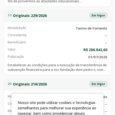
fim de provermos as atividades educacionais
nas dependências do instituto joão margon vaz, ou
remotamente, para o ensino de matemática,robótica e
informática, com aplicação da vivência nos temas transversais,
Originais 229/2026
19
Em Vigor
em contra turno escolar, aos alunos/participantes e
totalmente gratuitas. (continuidade das atividades e
Modalidade
Termo de Fomento
à garantia da qualidade das metas estabelecidas com o
pagamento parcial dos professores do projeto)
Concedente
--
Beneficiário
--
Valor
R$ 286.842,60
Publicação
01/07/2026
Estabelecer as condições para a execução de transferência de
subvenção financeira para a osc fundação dom pedro ii, com
cnpj de nº 07.882.625/0001-73, com a finalidade de o projeto
tem como objetivo executar o programa educacional bombeiro
mirim no município de catalão.
Originais 216/2026
20
Em Vigor
Modalidade
Termo de Fomento
Nosso site pode utilizar cookies e tecnologias
Concedente
--
semelhantes para melhorar sua experiência ao
Beneficiário
--
navegar, bem como providenciar alguns