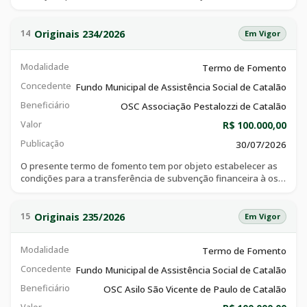
obras sociais jorge faim filho, com a finalidade de financiar as
despesas decorrentes da manutenção das instalações da
escola allan kardec, da regularização de tributos e da
Originais 234/2026
14
Em Vigor
contratação de mão de obra, conforme autorização da
respectiva emenda.
Modalidade
Termo de Fomento
Concedente
Fundo Municipal de Assistência Social de Catalão
Beneficiário
OSC Associação Pestalozzi de Catalão
Valor
R$ 100.000,00
Publicação
30/07/2026
O presente termo de fomento tem por objeto estabelecer as
condições para a transferência de subvenção financeira à osc
associação pestalozzi de catalão, com a finalidade de financiar
as despesas decorrentes do aporte de recursos de fomento
destinados à manutenção das atividades desenvolvidas em
Originais 235/2026
15
Em Vigor
prol de pessoas com deficiência intelectual e/ou múltipla,
matriculadas na associação, por meio da prestação de
Modalidade
Termo de Fomento
serviços educacionais, socioassistenciais e de reabilitação não
hospitalar, conforme autorização da respectiva emenda.
Concedente
Fundo Municipal de Assistência Social de Catalão
Beneficiário
OSC Asilo São Vicente de Paulo de Catalão