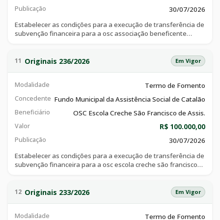
Publicação
30/07/2026
Estabelecer as condições para a execução de transferência de
subvenção financeira para a osc associação beneficente
evangélica creche recanto infantil, com cnpj de nº
00.146.415/0001-78, com a finalidade de o projeto tem como
objetivo a transferência de subvenção financeira para
Originais 236/2026
11
Em Vigor
associação beneficente evangélica creche recanto infantil tem
a finalidade de financiar as despesas decorrentes de
Modalidade
Termo de Fomento
aquisição de materiais de custeio essenciais para as áreas
pedagógica, administrativa, de higiene e de alimentação,
Concedente
Fundo Municipal da Assistência Social de Catalão
garantindo um ambiente seguro, saudável e estimulante para
Beneficiário
o desenvolvimento integral na primeira infância, conforme
OSC Escola Creche São Francisco de Assis.
autorização emenda, conforme plano de trabalho anexo a
Valor
R$ 100.000,00
esse instrumento.
Publicação
30/07/2026
Estabelecer as condições para a execução de transferência de
subvenção financeira para a osc escola creche são francisco
de assis, com cnpj de nº 03.887.815/0001-22, com a finalidade
de o projeto tem como objetivo a transferência de subvenção
financeira para escola creche são francisco de assis tem a
Originais 233/2026
12
Em Vigor
finalidade de financiar as despesas decorrentes de custear a
construção de uma escada, como de saída de emergência do
Modalidade
Termo de Fomento
segundo piso, onde funcionam três salas de aula, atendendo