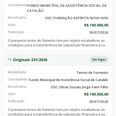
em média 120 crianças, conforme autorização emenda,
Concedente
FUNDO MUNICIPAL DE ASSISTÊNCIA SOCIAL DE
conforme plano de trabalho anexo a esse instrumento.
CATALÃO
Beneficiário
OSC FUNDAÇÃO ESPÍRITA NOVA VIDA
Valor
R$ 100.000,00
Publicação
30/07/2026
O presente termo de fomento tem por objeto estabelecer as
condições para a transferência de subvenção financeira à osc
fundação espírita nova vida, com a finalidade de financiar as
despesas decorrentes da manutenção da estrutura
administrativa e técnica da fundação, garantindo a
Originais 231/2026
13
Em Vigor
continuidade e a qualidade das atividades socioeducativas
oferecidas às crianças e aos adolescentes atendidos,
Modalidade
Termo de Fomento
conforme autorização da respectiva emenda.
Concedente
Fundo Municipal de Assistência Social de Catalão
Beneficiário
OSC Obras Sociais Jorge Faim Filho
Valor
R$ 100.000,00
Publicação
30/07/2026
O presente termo de fomento tem por objeto estabelecer as
condições para a transferência de subvenção financeira à osc