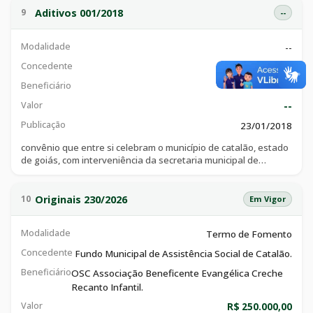
Aditivos 001/2018
9
--
Modalidade
--
Concedente
--
Beneficiário
--
Valor
--
Publicação
23/01/2018
convênio que entre si celebram o município de catalão, estado
de goiás, com interveniência da secretaria municipal de
esportes, lazer e juventude com a lifscat - liga independente
de futsal de catalão, visando estimular e incentivar o esporte
amador neste município.
Originais 230/2026
10
Em Vigor
Modalidade
Termo de Fomento
Concedente
Fundo Municipal de Assistência Social de Catalão.
Beneficiário
OSC Associação Beneficente Evangélica Creche
Recanto Infantil.
Valor
R$ 250.000,00