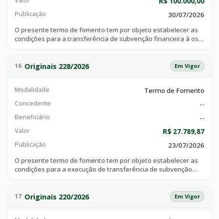
Valor
R$ 100.000,00
Publicação
30/07/2026
O presente termo de fomento tem por objeto estabelecer as
condições para a transferência de subvenção financeira à osc
asilo são vicente de paulo de catalão, com a finalidade de
financiar despesas decorrentes do aporte de recursos de
fomento destinados à aquisição de gêneros alimentícios,
Originais 228/2026
16
Em Vigor
fraldas e suplementos alimentares, garantindo a assistência e
a nutrição diária dos idosos acolhidos no lar são vicente de
Modalidade
Termo de Fomento
paulo, conforme autorização da respectiva emenda.
Concedente
--
Beneficiário
--
Valor
R$ 27.789,87
Publicação
23/07/2026
O presente termo de fomento tem por objeto estabelecer as
condições para a execução de transferência de subvenção
financeira para a osc santa casa de misericórdia de catalão,
com cnpj de nº 01.323.146/0001-30, com a finalidade de o
projeto tem como objetivo reestruturar unidade de cuidados
Originais 220/2026
17
Em Vigor
intermediários de assistência ao recém-nascido, berçário
patológico maternidade, conforme plano de trabalho anexo a