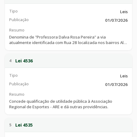
Tipo
Leis
Publicação
01/07/2026
Resumo
Denomina de "Professora Dalva Rosa Pereira" a via
atualmente identificada com Rua 28 localizada nos bairros Alto
da Boa Vista I, Vila Margon I, Vila Margon II, Vila Margon III e
loteamento Reserva Catalunha em toda sua extensão, e dá
outras providências.
Lei 4536
4
Tipo
Leis
Publicação
01/07/2026
Resumo
Concede qualificação de utilidade pública à Associação
Regional de Esportes - ARE e dá outras providências.
Lei 4535
5