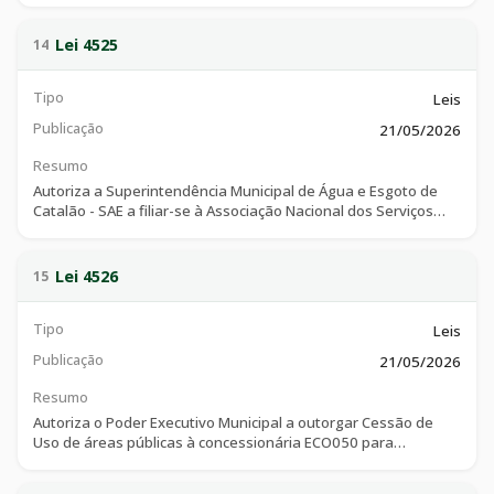
13.019/2014, e dá outras providências.
Lei 4525
14
Tipo
Leis
Publicação
21/05/2026
Resumo
Autoriza a Superintendência Municipal de Água e Esgoto de
Catalão - SAE a filiar-se à Associação Nacional dos Serviços
Municipais de Saneamento - ASSEMAE.
Lei 4526
15
Tipo
Leis
Publicação
21/05/2026
Resumo
Autoriza o Poder Executivo Municipal a outorgar Cessão de
Uso de áreas públicas à concessionária ECO050 para
realização de intervenções vinculadas à Rodovia Federal BR-
050, no âmbito do Município de Catalão, e dá outras