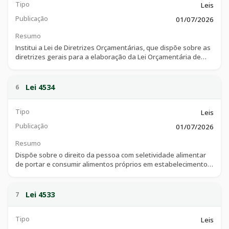
Tipo
Leis
Publicação
01/07/2026
Resumo
Institui a Lei de Diretrizes Orçamentárias, que dispõe sobre as
diretrizes gerais para a elaboração da Lei Orçamentária de
2027 e dá outras providências.
Lei 4534
6
Tipo
Leis
Publicação
01/07/2026
Resumo
Dispõe sobre o direito da pessoa com seletividade alimentar
de portar e consumir alimentos próprios em estabelecimentos
públicos e privados de uso coletivo no Município de Catalão e
dá outras providências.
Lei 4533
7
Tipo
Leis