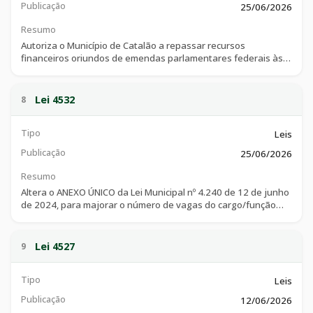
Publicação
25/06/2026
Resumo
Autoriza o Município de Catalão a repassar recursos
financeiros oriundos de emendas parlamentares federais às
Organizações da Sociedade Civil - OSCs, por meio de termo de
fomento, no âmbito da Política Municipal de Assistência Social,
e dá outras providências.
Lei 4532
8
Tipo
Leis
Publicação
25/06/2026
Resumo
Altera o ANEXO ÚNICO da Lei Municipal nº 4.240 de 12 de junho
de 2024, para majorar o número de vagas do cargo/função
temporária que especifica, e dá outras providências.
Lei 4527
9
Tipo
Leis
Publicação
12/06/2026