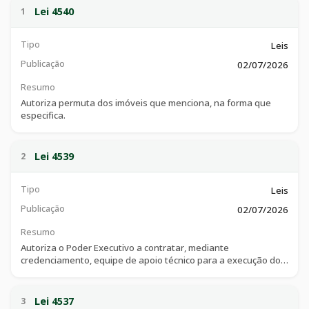
Lei 4540
1
Tipo
Leis
Publicação
02/07/2026
Resumo
Autoriza permuta dos imóveis que menciona, na forma que
especifica.
Lei 4539
2
Tipo
Leis
Publicação
02/07/2026
Resumo
Autoriza o Poder Executivo a contratar, mediante
credenciamento, equipe de apoio técnico para a execução do
Serviço de Proteção e Atendimento Integral à Família - PAIF, no
âmbito da Secretaria Municipal de Assistência Social, e dá
outras providências.
Lei 4537
3